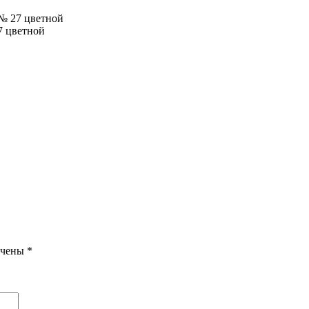
№ 27 цветной
7 цветной
ечены
*