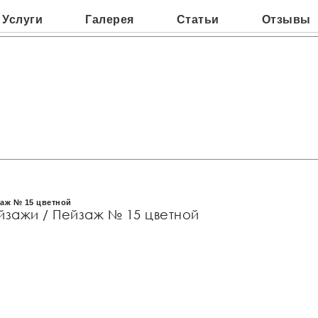
Услуги
Галерея
Статьи
Отзывы
венная мастерск
ю
APOSTOL
аж № 15 цветной
йзажи
/ Пейзаж № 15 цветной