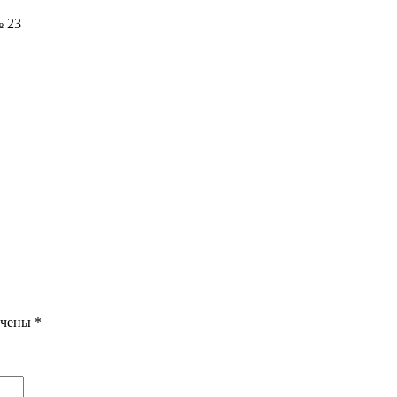
 23
ечены
*