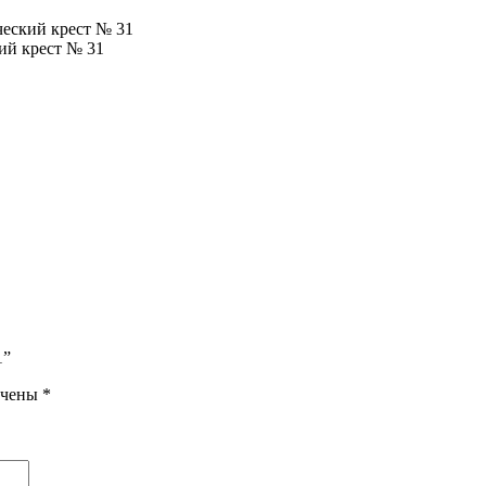
еский крест № 31
ий крест № 31
1”
ечены
*