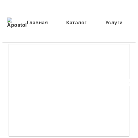
Главная
Каталог
Услуги
Художеств
мастерская
по камню
APOSTOL