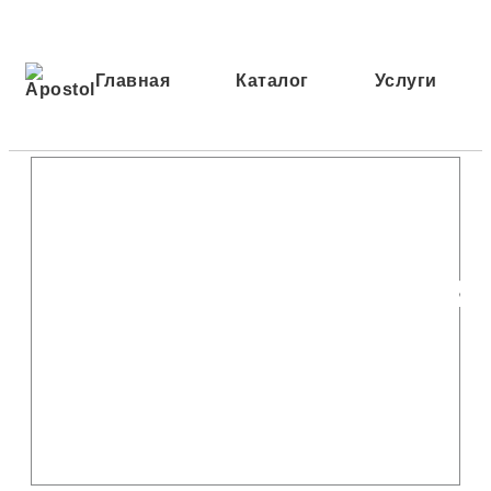
Главная
Каталог
Услуги
Художеств
мастерская
по камню
APOSTOL