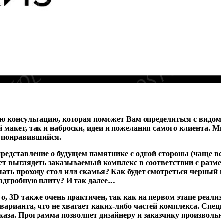
ю консультацию, которая поможет Вам определиться с видо
 макет, так и наброски, идеи и пожелания самого
клиента. М
 понравившийся.
редставление о будущем памятнике с одной стороны (чаще вс
удет выглядеть заказываемый комплекс в соответствии с разм
шать проходу стол или скамья? Как будет смотреться черны
адгробную плиту? И так далее…
го,
3D также очень практичен, так как на первом этапе реали
 варианта, что не хватает каких-либо частей комплекса. Сп
аза. Программа позволяет дизайнеру и заказчику произволь