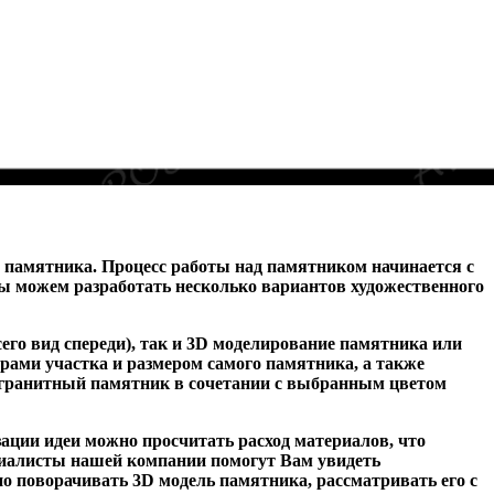
м памятника. Процесс работы над памятником
начинается с
ы можем разработать несколько вариантов художественного
его вид спереди), так и 3D моделирование
памятника или
ерами участка и размером самого памятника, а также
й гранитный памятник в сочетании с выбранным
цветом
зации идеи можно просчитать расход материалов, что
ециалисты нашей компании помогут Вам увидеть
но поворачивать 3D модель памятника, рассматривать его
с